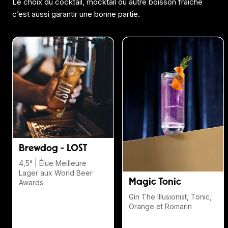
Le choix du cocktail, mocktail ou autre boisson fraîche
c’est aussi garantir une bonne partie.
Brewdog - LOST
4,5° | Élue Meilleure
Lager aux World Beer
Magic Tonic
Awards
.
Gin The Illusionist, Tonic,
Orange et Romarin