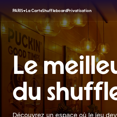
PARIS
La Carte
Shuffleboard
Privatisation
Le meille
du shuffle
Découvrez un espace où le jeu devi