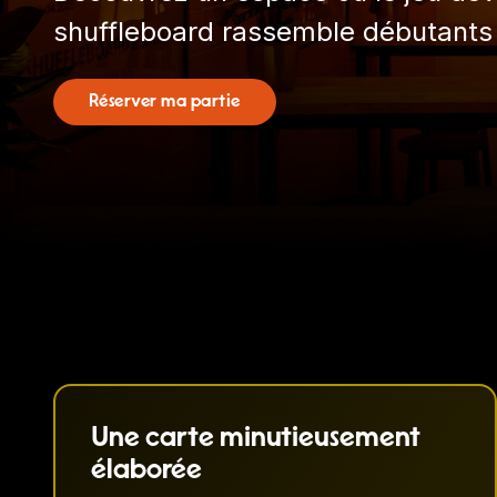
shuffleboard rassemble débutants 
Réserver ma partie
Une carte minutieusement
élaborée