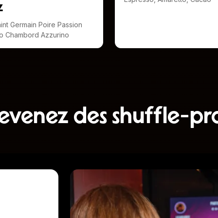
z
int Germain Poire Passion
lo Chambord Azzurino
evenez des shuffle-pro