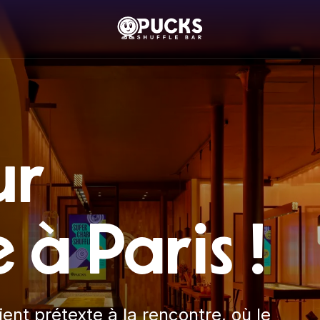
ur
 à Paris !
ent prétexte à la rencontre, où le