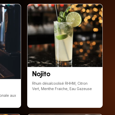
Nojito
Rhum désalcoolisé RHHM, Citron
Vert, Menthe Fraiche, Eau Gazeuse
ionale aux