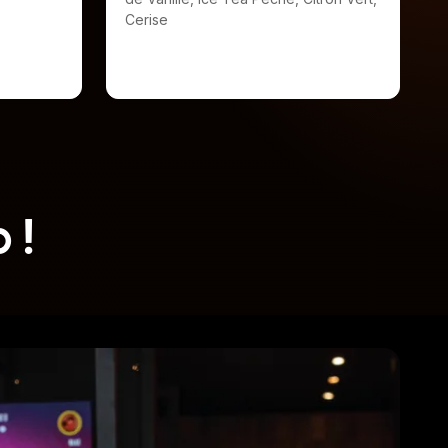
Cerise
 !